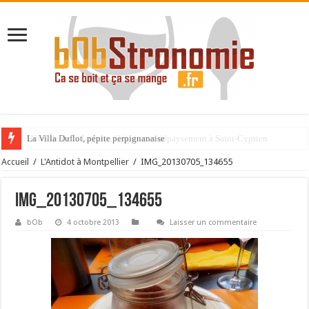
La Villa Duflot, pépite perpignanaise
Accueil
/
L'Antidot à Montpellier
/
IMG_20130705_134655
IMG_20130705_134655
bOb
4 octobre 2013
Laisser un commentaire