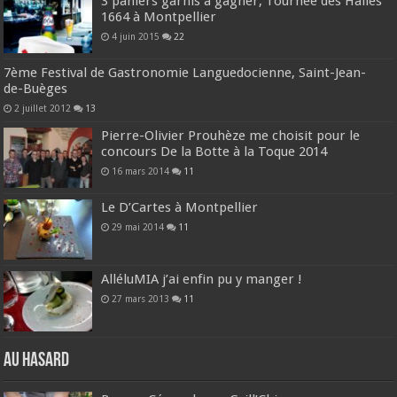
3 paniers garnis à gagner, Tournée des Halles
1664 à Montpellier
4 juin 2015
22
7ème Festival de Gastronomie Languedocienne, Saint-Jean-
de-Buèges
2 juillet 2012
13
Pierre-Olivier Prouhèze me choisit pour le
concours De la Botte à la Toque 2014
16 mars 2014
11
Le D’Cartes à Montpellier
29 mai 2014
11
AlléluMIA j’ai enfin pu y manger !
27 mars 2013
11
Au hasard