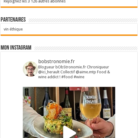
Rejoignez les 3 126 autres abonnés
Partenaires
vin éthique
Mon Instagram
bobstronomie.fr
Blogueur bObStronomie.fr
Chroniqueur
@ici_herault
Collectif @aime.mtp
Food &
wine addict !
#food #wine