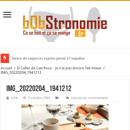
Astuce du carpaccio express pressé à l’espadon
Accueil
/
El Celler de Can Roca - Je n'ai pas encore fait mieux
/
IMG_20220204_1941212
IMG_20220204_1941212
bOb
2 octobre 2022
Laisser un commentaire