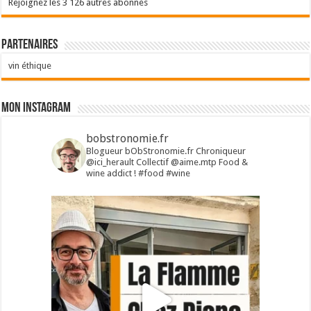
Rejoignez les 3 126 autres abonnés
Partenaires
vin éthique
Mon Instagram
bobstronomie.fr
Blogueur bObStronomie.fr
Chroniqueur
@ici_herault
Collectif @aime.mtp
Food &
wine addict !
#food #wine