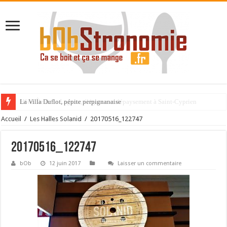
La Villa Duflot, pépite perpignanaise
Accueil
/
Les Halles Solanid
/
20170516_122747
20170516_122747
bOb
12 juin 2017
Laisser un commentaire