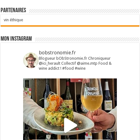
Partenaires
vin éthique
Mon Instagram
bobstronomie.fr
Blogueur bObStronomie.fr
Chroniqueur
@ici_herault
Collectif @aime.mtp
Food &
wine addict !
#food #wine