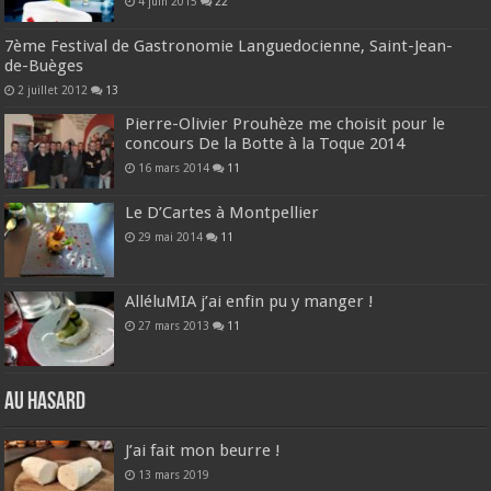
4 juin 2015
22
7ème Festival de Gastronomie Languedocienne, Saint-Jean-
de-Buèges
2 juillet 2012
13
Pierre-Olivier Prouhèze me choisit pour le
concours De la Botte à la Toque 2014
16 mars 2014
11
Le D’Cartes à Montpellier
29 mai 2014
11
AlléluMIA j’ai enfin pu y manger !
27 mars 2013
11
Au hasard
J’ai fait mon beurre !
13 mars 2019