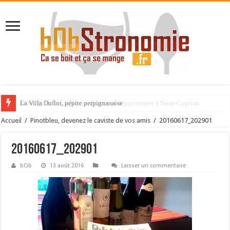
La Villa Duflot, pépite perpignanaise
Accueil
/
Pinotbleu, devenez le caviste de vos amis
/
20160617_202901
20160617_202901
bOb
13 août 2016
Laisser un commentaire