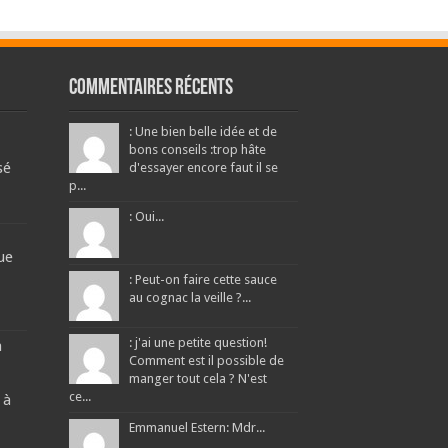
Commentaires récents
: Une bien belle idée et de
bons conseils :trop hâte
sé
d'essayer encore faut il se
p...
: Oui...
ue
: Peut-on faire cette sauce
au cognac la veille ?...
: j'ai une petite question!
a
Comment est il possible de
manger tout cela ? N'est
ce...
 à
Emmanuel Estern: Mdr...