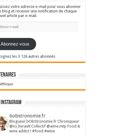
sissez votre adresse e-mail pour vous abonner
e blog et recevoir une notification de chaque
vel article par e-mail.
resse
l
Abonnez-vous
oignez les 3 126 autres abonnés
tenaires
 éthique
 Instagram
bobstronomie.fr
Blogueur bObStronomie.fr
Chroniqueur
@ici_herault
Collectif @aime.mtp
Food &
wine addict !
#food #wine