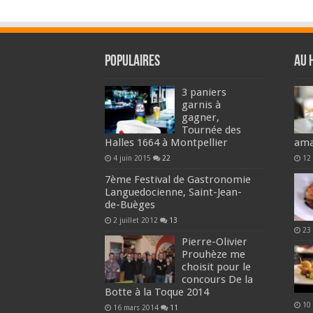
Populaires
Au 
3 paniers
garnis à
gagner,
Tournée des
Halles 1664 à Montpellier
ama
4 juin 2015
22
12
7ème Festival de Gastronomie
Languedocienne, Saint-Jean-
de-Buèges
2 juillet 2012
13
23
Pierre-Olivier
Prouhèze me
choisit pour le
concours De la
Botte à la Toque 2014
10 
16 mars 2014
11