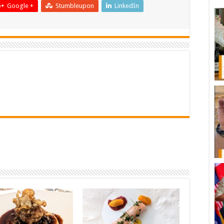
Google +
Stumbleupon
LinkedIn