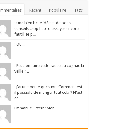
ommentaires
Récent
Populaire
Tags
: Une bien belle idée et de bons
conseils :trop hâte d'essayer encore
faut il se p...
: Oui...
: Peut-on faire cette sauce au cognac la
veille ?...
: j'ai une petite question! Comment est
il possible de manger tout cela ? N'est
ce...
Emmanuel Estern: Mdr...