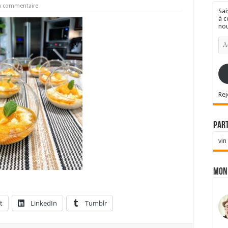
un commentaire
Sai
à c
nou
Ad
e-
mai
Rej
Par
vin
Mon
t
LinkedIn
Tumblr