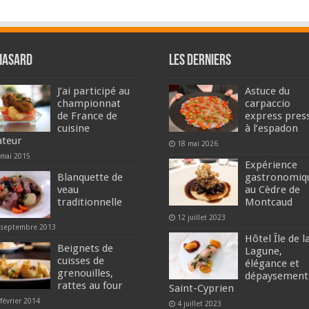
hasard
Les derniers
J’ai participé au
Astuce du
championnat
carpaccio
de France de
express pres
cuisine
à l’espadon
teur
18 mai 2026
 mai 2015
Expérience
Blanquette de
gastronomiq
veau
au Cèdre de
traditionnelle
Montcaud
12 juillet 2023
 septembre 2013
Hôtel Île de l
Beignets de
Lagune,
cuisses de
élégance et
grenouilles,
dépaysement
rattes au four
Saint-Cyprien
février 2014
4 juillet 2023