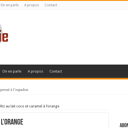
On en parle
A propos
Contact
On en parle
A propos
Contact
pressé à l’espadon
Riz au lait coco et caramel à l’orange
 l’orange
Abon