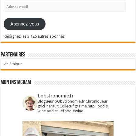
Adresse
e-
mail
Abonnez-vous
Rejoignez les 3 126 autres abonnés
Partenaires
vin éthique
Mon Instagram
bobstronomie.fr
Blogueur bObStronomie.fr
Chroniqueur
@ici_herault
Collectif @aime.mtp
Food &
wine addict !
#food #wine