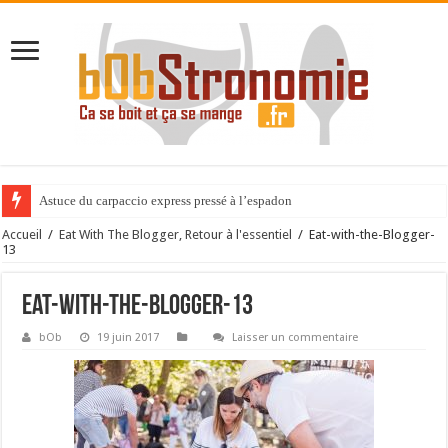
Astuce du carpaccio express pressé à l’espadon
Accueil
/
Eat With The Blogger, Retour à l'essentiel
/
Eat-with-the-Blogger-
13
Eat-with-the-Blogger-13
bOb
19 juin 2017
Laisser un commentaire