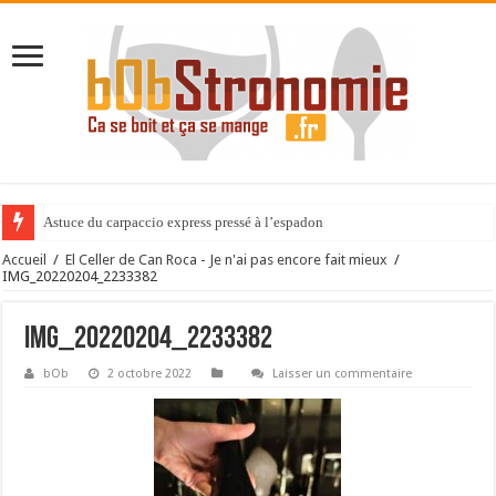
Astuce du carpaccio express pressé à l’espadon
Accueil
/
El Celler de Can Roca - Je n'ai pas encore fait mieux
/
IMG_20220204_2233382
IMG_20220204_2233382
bOb
2 octobre 2022
Laisser un commentaire