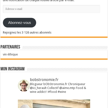
une notification de chaque nouvel article par e-mail.
Adresse
e-
mail
Abonnez-vous
Rejoignez les 3 126 autres abonnés
Partenaires
vin éthique
Mon Instagram
bobstronomie.fr
Blogueur bObStronomie.fr
Chroniqueur
@ici_herault
Collectif @aime.mtp
Food &
wine addict !
#food #wine