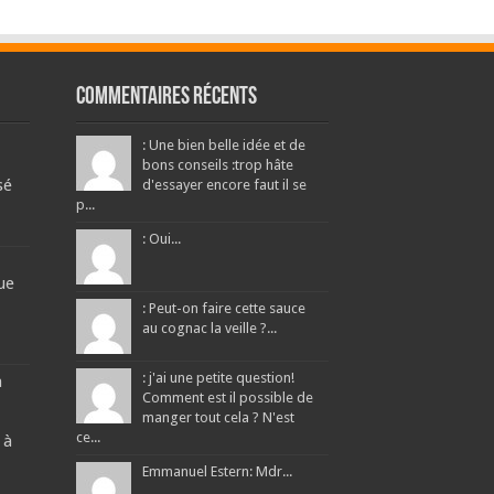
Commentaires récents
: Une bien belle idée et de
bons conseils :trop hâte
sé
d'essayer encore faut il se
p...
: Oui...
ue
: Peut-on faire cette sauce
au cognac la veille ?...
: j'ai une petite question!
a
Comment est il possible de
manger tout cela ? N'est
ce...
 à
Emmanuel Estern: Mdr...