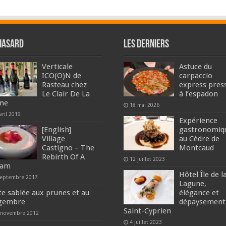
hasard
Les derniers
Verticale
Astuce du
ICO(O)N de
carpaccio
Rasteau chez
express pres
Le Clair De La
à l’espadon
me
18 mai 2026
vril 2019
Expérience
[English]
gastronomiq
Village
au Cèdre de
Castigno – The
Montcaud
Rebirth Of A
12 juillet 2023
eam
Hôtel Île de l
septembre 2017
Lagune,
te sablée aux prunes et au
élégance et
gembre
dépaysement
Saint-Cyprien
 novembre 2012
4 juillet 2023