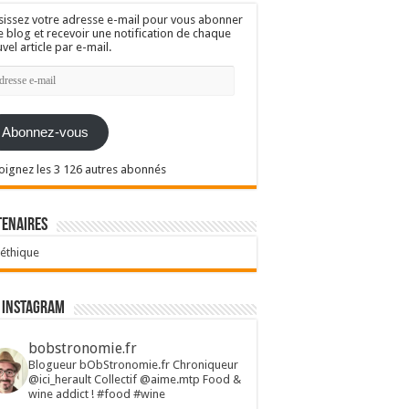
sissez votre adresse e-mail pour vous abonner
e blog et recevoir une notification de chaque
vel article par e-mail.
resse
l
Abonnez-vous
oignez les 3 126 autres abonnés
tenaires
 éthique
 Instagram
bobstronomie.fr
Blogueur bObStronomie.fr
Chroniqueur
@ici_herault
Collectif @aime.mtp
Food &
wine addict !
#food #wine