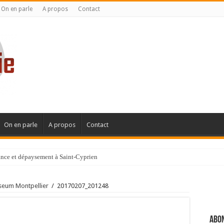
On en parle
A propos
Contact
On en parle
A propos
Contact
gance et dépaysement à Saint-Cyprien
ignanaise
ysseum Montpellier
/
20170207_201248
Abon