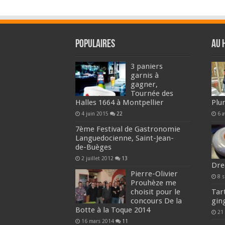
Populaires
Au 
3 paniers
garnis à
gagner,
Tournée des
Halles 1664 à Montpellier
Plu
4 juin 2015
22
6 a
7ème Festival de Gastronomie
Languedocienne, Saint-Jean-
de-Buèges
2 juillet 2012
13
Dr
Pierre-Olivier
8 
Prouhèze me
choisit pour le
Tar
concours De la
gin
Botte à la Toque 2014
21
16 mars 2014
11