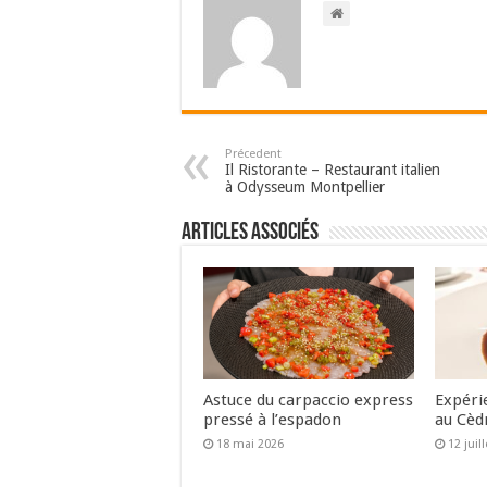
Précedent
Il Ristorante – Restaurant italien
à Odysseum Montpellier
Articles associés
Astuce du carpaccio express
Expéri
pressé à l’espadon
au Cèd
18 mai 2026
12 juil