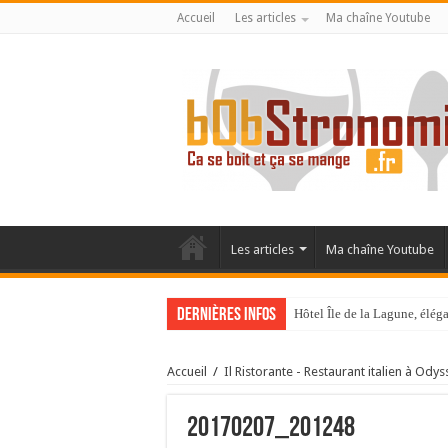
Accueil
Les articles
Ma chaîne Youtube
Les articles
Ma chaîne Youtube
Dernières infos
Hôtel Île de la Lagune, élé
La Villa Duflot, pépite perp
Accueil
/
Il Ristorante - Restaurant italien à Od
20170207_201248