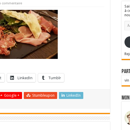
un commentaire
Sai
à c
nou
Ad
e-
mai
Rej
Par
t
LinkedIn
Tumblr
vin
Google +
Stumbleupon
LinkedIn
Mon