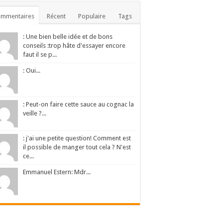
ommentaires
Récent
Populaire
Tags
: Une bien belle idée et de bons
conseils :trop hâte d'essayer encore
faut il se p...
: Oui...
: Peut-on faire cette sauce au cognac la
veille ?...
: j'ai une petite question! Comment est
il possible de manger tout cela ? N'est
ce...
Emmanuel Estern: Mdr...