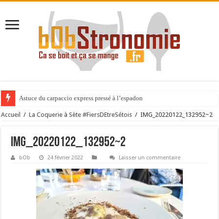
Astuce du carpaccio express pressé à l’espadon
Accueil
/
La Coquerie à Sète #FiersDEtreSétois
/
IMG_20220122_132952~2
IMG_20220122_132952~2
bOb
24 février 2022
Laisser un commentaire