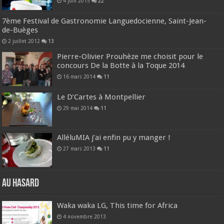
4 juin 2015
22
7ème Festival de Gastronomie Languedocienne, Saint-Jean-
de-Buèges
2 juillet 2012
13
Pierre-Olivier Prouhèze me choisit pour le
concours De la Botte à la Toque 2014
16 mars 2014
11
Le D’Cartes à Montpellier
29 mai 2014
11
AlléluMIA j’ai enfin pu y manger !
27 mars 2013
11
Au hasard
Waka waka LG, This time for Africa
4 novembre 2013