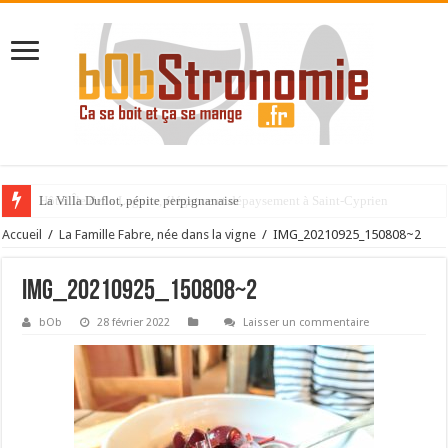
La Villa Duflot, pépite perpignanaise
Accueil
/
La Famille Fabre, née dans la vigne
/
IMG_20210925_150808~2
IMG_20210925_150808~2
bOb
28 février 2022
Laisser un commentaire