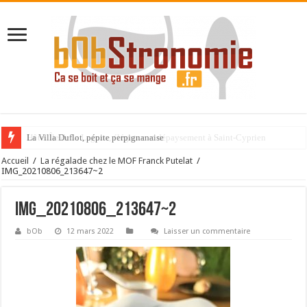
La Villa Duflot, pépite perpignanaise
Accueil
/
La régalade chez le MOF Franck Putelat
/
IMG_20210806_213647~2
IMG_20210806_213647~2
bOb
12 mars 2022
Laisser un commentaire