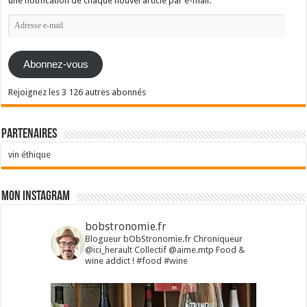
une notification de chaque nouvel article par e-mail.
Adresse
e-
mail
Abonnez-vous
Rejoignez les 3 126 autres abonnés
Partenaires
vin éthique
Mon Instagram
bobstronomie.fr
Blogueur bObStronomie.fr
Chroniqueur
@ici_herault
Collectif @aime.mtp
Food &
wine addict !
#food #wine