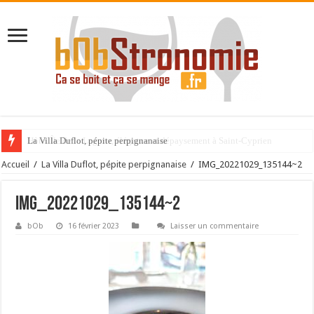
La Villa Duflot, pépite perpignanaise
Accueil
/
La Villa Duflot, pépite perpignanaise
/
IMG_20221029_135144~2
IMG_20221029_135144~2
bOb
16 février 2023
Laisser un commentaire