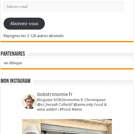
Adresse
e-
mail
Abonnez-vous
Rejoignez les 3 126 autres abonnés
Partenaires
vin éthique
Mon Instagram
bobstronomie.fr
Blogueur bObStronomie.fr
Chroniqueur
@ici_herault
Collectif @aime.mtp
Food &
wine addict !
#food #wine