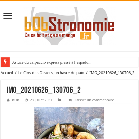
Astuce du carpaccio express pressé à l’espadon
Accueil
/
Le Clos des Oliviers, un havre de paix
/
IMG_20210626_130706_2
IMG_20210626_130706_2
bOb
23 juillet 2021
Laisser un commentaire