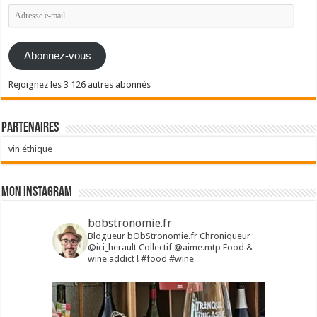
Adresse
e-
mail
Abonnez-vous
Rejoignez les 3 126 autres abonnés
Partenaires
vin éthique
Mon Instagram
bobstronomie.fr
Blogueur bObStronomie.fr
Chroniqueur
@ici_herault
Collectif @aime.mtp
Food &
wine addict !
#food #wine