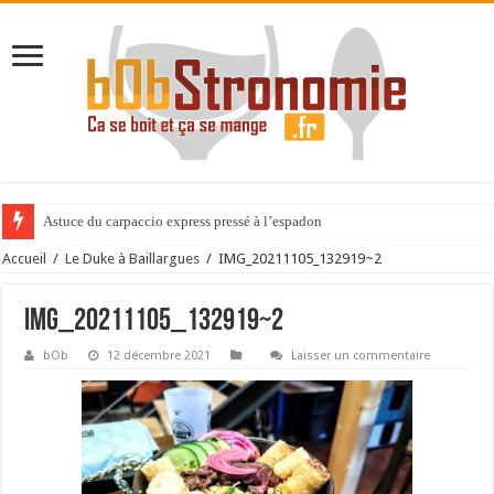
Astuce du carpaccio express pressé à l’espadon
Accueil
/
Le Duke à Baillargues
/
IMG_20211105_132919~2
IMG_20211105_132919~2
bOb
12 décembre 2021
Laisser un commentaire