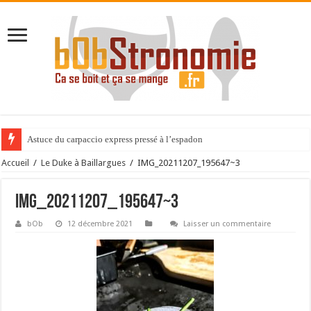
Astuce du carpaccio express pressé à l’espadon
Accueil
/
Le Duke à Baillargues
/
IMG_20211207_195647~3
IMG_20211207_195647~3
bOb
12 décembre 2021
Laisser un commentaire