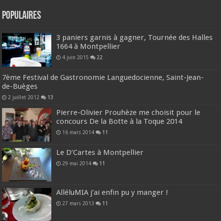
Populaires
3 paniers garnis à gagner, Tournée des Halles
1664 à Montpellier
4 juin 2015
22
7ème Festival de Gastronomie Languedocienne, Saint-Jean-
de-Buèges
2 juillet 2012
13
Pierre-Olivier Prouhèze me choisit pour le
concours De la Botte à la Toque 2014
16 mars 2014
11
Le D’Cartes à Montpellier
29 mai 2014
11
AlléluMIA j’ai enfin pu y manger !
27 mars 2013
11