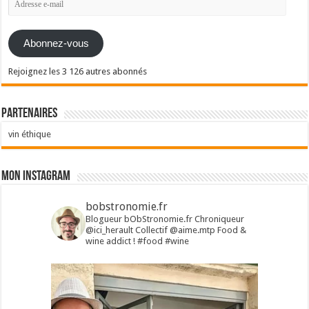
e-
mail
Abonnez-vous
Rejoignez les 3 126 autres abonnés
Partenaires
vin éthique
Mon Instagram
bobstronomie.fr
Blogueur bObStronomie.fr
Chroniqueur
@ici_herault
Collectif @aime.mtp
Food &
wine addict !
#food #wine