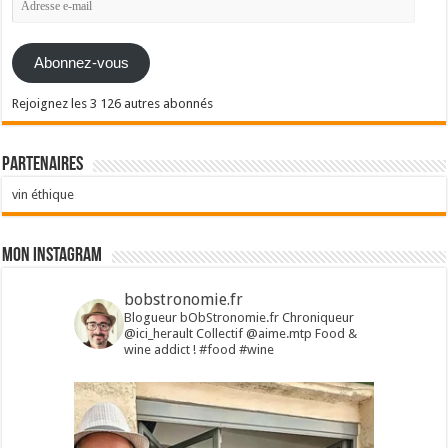
e-
mail
Abonnez-vous
Rejoignez les 3 126 autres abonnés
Partenaires
vin éthique
Mon Instagram
bobstronomie.fr
Blogueur bObStronomie.fr
Chroniqueur
@ici_herault
Collectif @aime.mtp
Food &
wine addict !
#food #wine