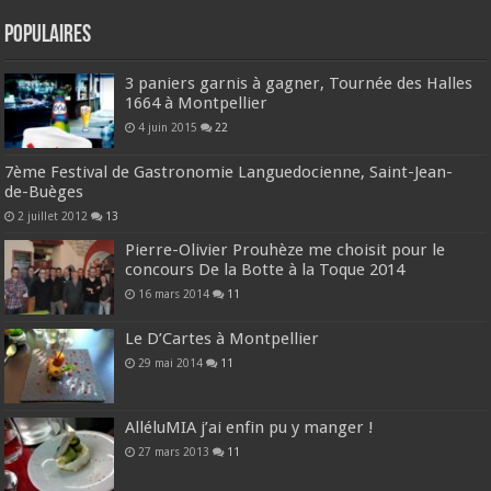
Populaires
3 paniers garnis à gagner, Tournée des Halles
1664 à Montpellier
4 juin 2015
22
7ème Festival de Gastronomie Languedocienne, Saint-Jean-
de-Buèges
2 juillet 2012
13
Pierre-Olivier Prouhèze me choisit pour le
concours De la Botte à la Toque 2014
16 mars 2014
11
Le D’Cartes à Montpellier
29 mai 2014
11
AlléluMIA j’ai enfin pu y manger !
27 mars 2013
11