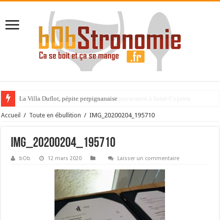
La Villa Duflot, pépite perpignanaise
Accueil
/
Toute en ébullition
/
IMG_20200204_195710
IMG_20200204_195710
bOb
12 mars 2020
Laisser un commentaire