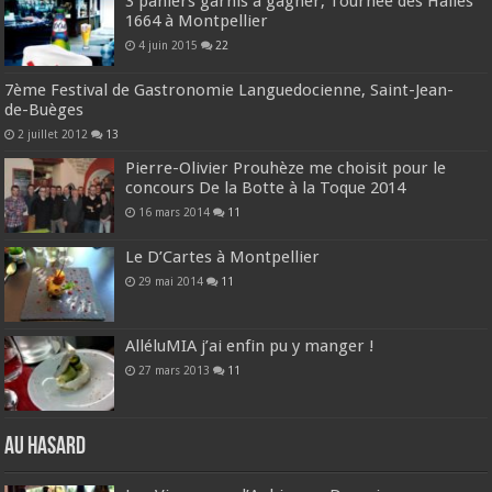
3 paniers garnis à gagner, Tournée des Halles
1664 à Montpellier
4 juin 2015
22
7ème Festival de Gastronomie Languedocienne, Saint-Jean-
de-Buèges
2 juillet 2012
13
Pierre-Olivier Prouhèze me choisit pour le
concours De la Botte à la Toque 2014
16 mars 2014
11
Le D’Cartes à Montpellier
29 mai 2014
11
AlléluMIA j’ai enfin pu y manger !
27 mars 2013
11
Au hasard