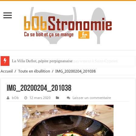
La Villa Duflot, pépite perpignanaise
Accueil
/
Toute en ébullition
/
IMG_20200204_201038
IMG_20200204_201038
bOb
12 mars 2020
Laisser un commentaire