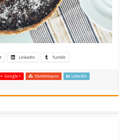
t
LinkedIn
Tumblr
Google +
Stumbleupon
LinkedIn