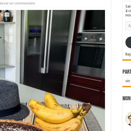
aisser un commentaire
Sai
à c
nou
Ad
e-
mai
Rej
Par
vin
Mon