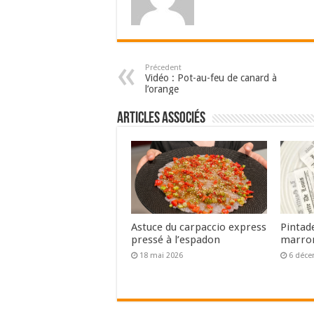
Précedent
Vidéo : Pot-au-feu de canard à
l’orange
Articles associés
Astuce du carpaccio express
Pintad
pressé à l’espadon
marron
18 mai 2026
6 déce