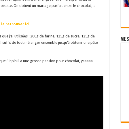
 noisette. On obtient un mariage parfait entre le chocolat, la
x
la retrouver ici
.
s que j’ai utilisées : 200g de farine, 125g de sucre, 125g de
Me s
Il suffit de tout mélanger ensemble jusqu’à obtenir une pâte
on que Pinpin il a une grosse passion pour chocolat, yaaaaa