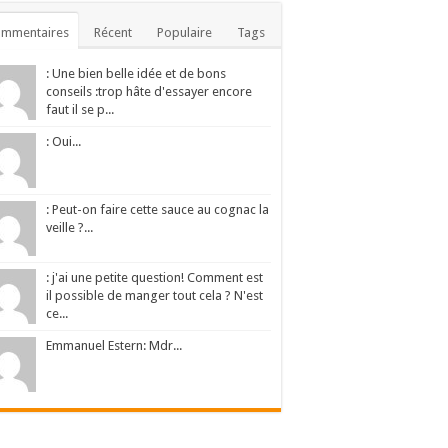
ommentaires
Récent
Populaire
Tags
: Une bien belle idée et de bons
conseils :trop hâte d'essayer encore
faut il se p...
: Oui...
: Peut-on faire cette sauce au cognac la
veille ?...
: j'ai une petite question! Comment est
il possible de manger tout cela ? N'est
ce...
Emmanuel Estern: Mdr...