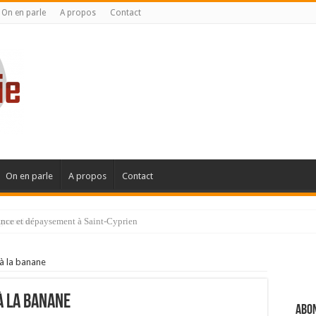
On en parle
A propos
Contact
On en parle
A propos
Contact
ignanaise
 à la banane
 à la banane
Abon