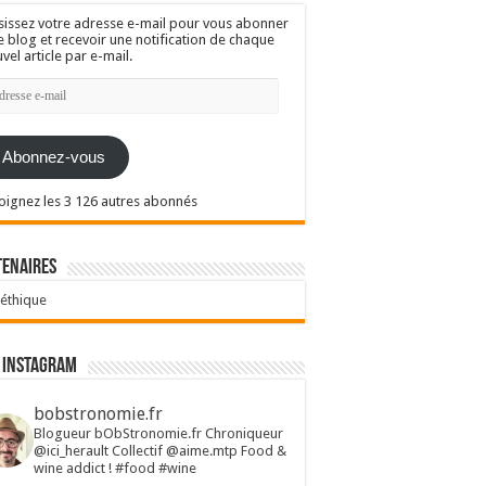
sissez votre adresse e-mail pour vous abonner
e blog et recevoir une notification de chaque
vel article par e-mail.
resse
l
Abonnez-vous
oignez les 3 126 autres abonnés
tenaires
 éthique
 Instagram
bobstronomie.fr
Blogueur bObStronomie.fr
Chroniqueur
@ici_herault
Collectif @aime.mtp
Food &
wine addict !
#food #wine