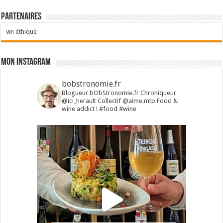
Partenaires
vin éthique
Mon Instagram
bobstronomie.fr
Blogueur bObStronomie.fr
Chroniqueur
@ici_herault
Collectif @aime.mtp
Food &
wine addict !
#food #wine