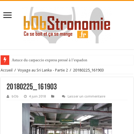
Astuce du carpaccio express pressé à l’espadon
Accueil
/
Voyage au Sri Lanka - Partie 2
/
20180225_161903
20180225_161903
bOb
4 juin 2018
Laisser un commentaire