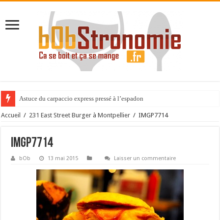
Astuce du carpaccio express pressé à l’espadon
Accueil
/
231 East Street Burger à Montpellier
/
IMGP7714
IMGP7714
bOb
13 mai 2015
Laisser un commentaire