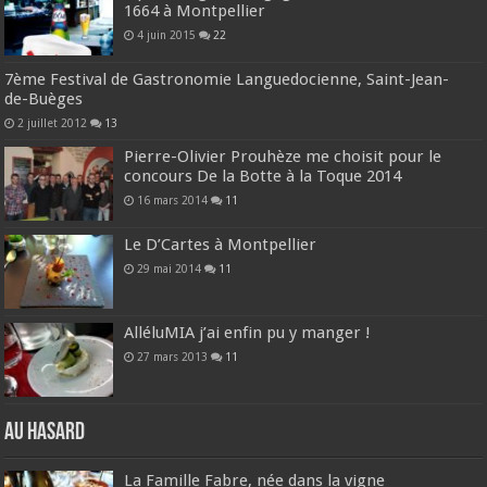
1664 à Montpellier
4 juin 2015
22
7ème Festival de Gastronomie Languedocienne, Saint-Jean-
de-Buèges
2 juillet 2012
13
Pierre-Olivier Prouhèze me choisit pour le
concours De la Botte à la Toque 2014
16 mars 2014
11
Le D’Cartes à Montpellier
29 mai 2014
11
AlléluMIA j’ai enfin pu y manger !
27 mars 2013
11
Au hasard
La Famille Fabre, née dans la vigne