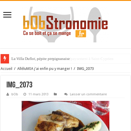
La Villa Duflot, pépite perpignanaise
Accueil
/
AlléluMIA j'ai enfin pu y manger !
/
IMG_2073
IMG_2073
bOb
11 mars 2013
Laisser un commentaire