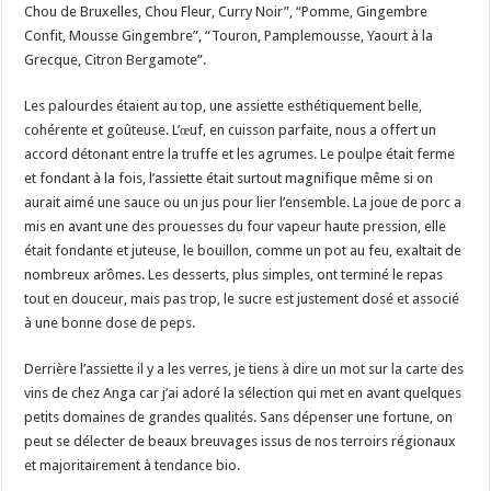
Chou de Bruxelles, Chou Fleur, Curry Noir”, “Pomme, Gingembre
Confit, Mousse Gingembre”, “Touron, Pamplemousse, Yaourt à la
Grecque, Citron Bergamote”.
Les palourdes étaient au top, une assiette esthétiquement belle,
cohérente et goûteuse. L’œuf, en cuisson parfaite, nous a offert un
accord détonant entre la truffe et les agrumes. Le poulpe était ferme
et fondant à la fois, l’assiette était surtout magnifique même si on
aurait aimé une sauce ou un jus pour lier l’ensemble. La joue de porc a
mis en avant une des prouesses du four vapeur haute pression, elle
était fondante et juteuse, le bouillon, comme un pot au feu, exaltait de
nombreux arômes. Les desserts, plus simples, ont terminé le repas
tout en douceur, mais pas trop, le sucre est justement dosé et associé
à une bonne dose de peps.
Derrière l’assiette il y a les verres, je tiens à dire un mot sur la carte des
vins de chez Anga car j’ai adoré la sélection qui met en avant quelques
petits domaines de grandes qualités. Sans dépenser une fortune, on
peut se délecter de beaux breuvages issus de nos terroirs régionaux
et majoritairement à tendance bio.