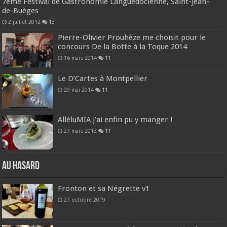
7ème Festival de Gastronomie Languedocienne, Saint-Jean-
de-Buèges
2 juillet 2012
13
Pierre-Olivier Prouhèze me choisit pour le
concours De la Botte à la Toque 2014
16 mars 2014
11
Le D’Cartes à Montpellier
29 mai 2014
11
AlléluMIA j’ai enfin pu y manger !
27 mars 2013
11
Au hasard
Fronton et sa Négrette v1
27 octobre 2019