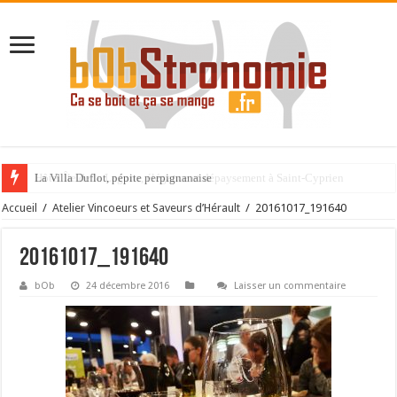
La Villa Duflot, pépite perpignanaise
Accueil
/
Atelier Vincoeurs et Saveurs d’Hérault
/
20161017_191640
20161017_191640
bOb
24 décembre 2016
Laisser un commentaire