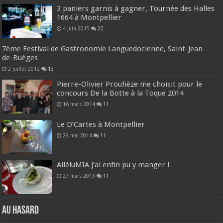
3 paniers garnis à gagner, Tournée des Halles
1664 à Montpellier
4 juin 2015
22
7ème Festival de Gastronomie Languedocienne, Saint-Jean-
de-Buèges
2 juillet 2012
13
Pierre-Olivier Prouhèze me choisit pour le
concours De la Botte à la Toque 2014
16 mars 2014
11
Le D’Cartes à Montpellier
29 mai 2014
11
AlléluMIA j’ai enfin pu y manger !
27 mars 2013
11
Au hasard