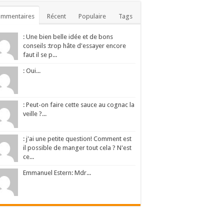
ommentaires
Récent
Populaire
Tags
: Une bien belle idée et de bons
conseils :trop hâte d'essayer encore
faut il se p...
: Oui...
: Peut-on faire cette sauce au cognac la
veille ?...
: j'ai une petite question! Comment est
il possible de manger tout cela ? N'est
ce...
Emmanuel Estern: Mdr...