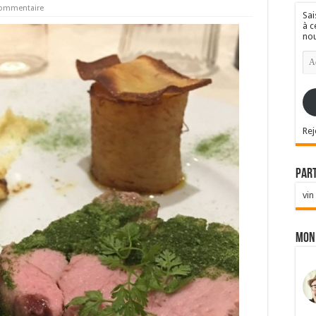
commentaire
Sai
à c
nou
Ad
e-
mai
Rej
Par
vin
Mon