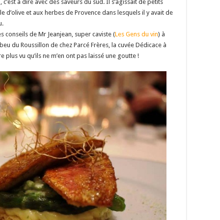
, c’est à dire avec des saveurs du sud. Il s’agissait de petits
le d’olive et aux herbes de Provence dans lesquels il y avait de
u.
 conseils de Mr Jeanjean, super caviste (
Les Gens du vin
) à
eu du Roussillon de chez Parcé Frères, la cuvée Dédicace à
 plus vu qu’ils ne m’en ont pas laissé une goutte !