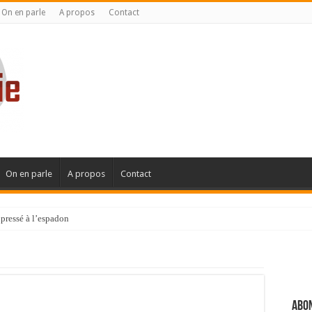
On en parle
A propos
Contact
On en parle
A propos
Contact
pressé à l’espadon
Abon