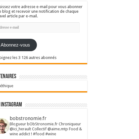
sissez votre adresse e-mail pour vous abonner
e blog et recevoir une notification de chaque
vel article par e-mail.
resse
l
Abonnez-vous
oignez les 3 126 autres abonnés
tenaires
 éthique
 Instagram
bobstronomie.fr
Blogueur bObStronomie.fr
Chroniqueur
@ici_herault
Collectif @aime.mtp
Food &
wine addict !
#food #wine