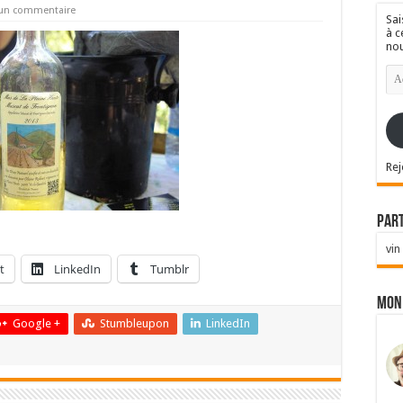
 un commentaire
Sai
à c
nou
Ad
e-
mai
Rej
Par
vin
t
LinkedIn
Tumblr
Mon
Google +
Stumbleupon
LinkedIn