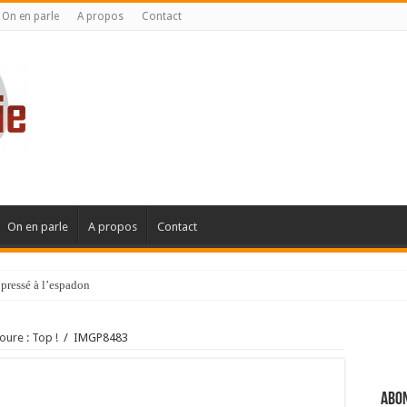
On en parle
A propos
Contact
On en parle
A propos
Contact
pressé à l’espadon
ure : Top !
/
IMGP8483
Abon