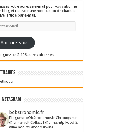
sissez votre adresse e-mail pour vous abonner
e blog et recevoir une notification de chaque
vel article par e-mail.
resse
l
Abonnez-vous
oignez les 3 126 autres abonnés
tenaires
 éthique
 Instagram
bobstronomie.fr
Blogueur bObStronomie.fr
Chroniqueur
@ici_herault
Collectif @aime.mtp
Food &
wine addict !
#food #wine