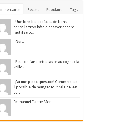
ommentaires
Récent
Populaire
Tags
: Une bien belle idée et de bons
conseils :trop hâte d'essayer encore
faut il se p...
: Oui...
: Peut-on faire cette sauce au cognac la
veille ?...
: j'ai une petite question! Comment est
il possible de manger tout cela ? N'est
ce...
Emmanuel Estern: Mdr...