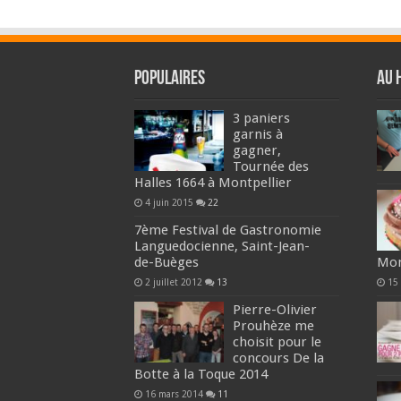
Populaires
Au 
3 paniers
garnis à
gagner,
Tournée des
Halles 1664 à Montpellier
4 juin 2015
22
7ème Festival de Gastronomie
Languedocienne, Saint-Jean-
de-Buèges
Mon
2 juillet 2012
13
15
Pierre-Olivier
Prouhèze me
choisit pour le
concours De la
Botte à la Toque 2014
16 mars 2014
11