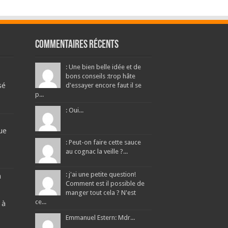
Commentaires récents
: Une bien belle idée et de
bons conseils :trop hâte
sé
d'essayer encore faut il se
p...
: Oui...
ue
: Peut-on faire cette sauce
au cognac la veille ?...
: j'ai une petite question!
a
Comment est il possible de
manger tout cela ? N'est
ce...
 à
Emmanuel Estern: Mdr...