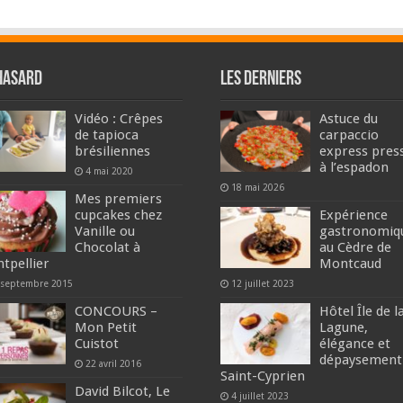
hasard
Les derniers
Vidéo : Crêpes
Astuce du
de tapioca
carpaccio
brésiliennes
express pres
à l’espadon
4 mai 2020
18 mai 2026
Mes premiers
cupcakes chez
Expérience
Vanille ou
gastronomiq
Chocolat à
au Cèdre de
tpellier
Montcaud
 septembre 2015
12 juillet 2023
CONCOURS –
Hôtel Île de l
Mon Petit
Lagune,
Cuistot
élégance et
dépaysement
22 avril 2016
Saint-Cyprien
David Bilcot, Le
4 juillet 2023