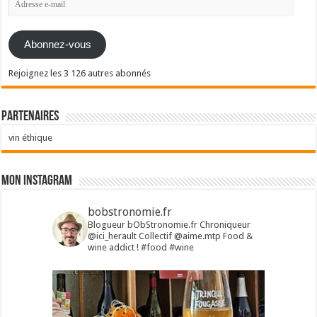
e-
mail
Abonnez-vous
Rejoignez les 3 126 autres abonnés
Partenaires
vin éthique
Mon Instagram
bobstronomie.fr
Blogueur bObStronomie.fr
Chroniqueur
@ici_herault
Collectif @aime.mtp
Food &
wine addict !
#food #wine