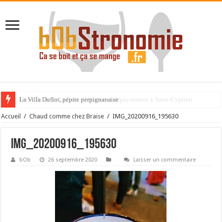
La Villa Duflot, pépite perpignanaise
Accueil
/
Chaud comme chez Braise
/
IMG_20200916_195630
IMG_20200916_195630
bOb
26 septembre 2020
Laisser un commentaire