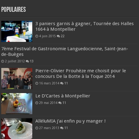
Populaires
3 paniers garnis à gagner, Tournée des Halles
1664 à Montpellier
4 juin 2015
22
7ème Festival de Gastronomie Languedocienne, Saint-Jean-
de-Buèges
2 juillet 2012
13
Pierre-Olivier Prouhèze me choisit pour le
concours De la Botte à la Toque 2014
16 mars 2014
11
Le D’Cartes à Montpellier
29 mai 2014
11
AlléluMIA j’ai enfin pu y manger !
27 mars 2013
11