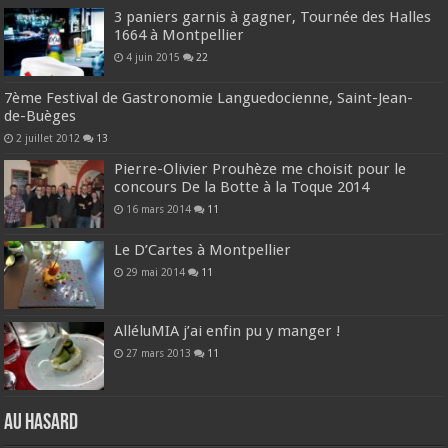
3 paniers garnis à gagner, Tournée des Halles
1664 à Montpellier
4 juin 2015
22
7ème Festival de Gastronomie Languedocienne, Saint-Jean-
de-Buèges
2 juillet 2012
13
Pierre-Olivier Prouhèze me choisit pour le
concours De la Botte à la Toque 2014
16 mars 2014
11
Le D’Cartes à Montpellier
29 mai 2014
11
AlléluMIA j’ai enfin pu y manger !
27 mars 2013
11
Au hasard