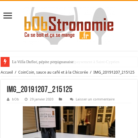
La Villa Duflot, pépite perpignanaise
Accueil
/
CoinCoin, sauce au café et à la Chicorée
/
IMG_20191207_215125
IMG_20191207_215125
bOb
29 janvier 2020
Laisser un commentaire