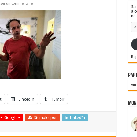
sser un commentaire
Sai
à c
nou
Ad
e-
mai
Rej
Par
vin
t
LinkedIn
Tumblr
Mon
Google +
Stumbleupon
LinkedIn