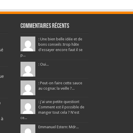
Commentaires récents
: Une bien belle idée et de
bons conseils :trop hâte
sé
d'essayer encore faut il se
p...
: Oui...
ue
: Peut-on faire cette sauce
au cognac la veille ?...
: j'ai une petite question!
a
Comment est il possible de
manger tout cela ? N'est
ce...
 à
Emmanuel Estern: Mdr...