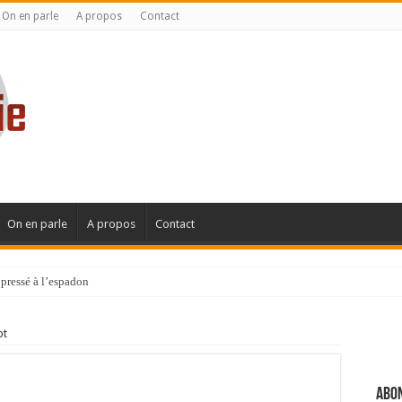
On en parle
A propos
Contact
On en parle
A propos
Contact
pressé à l’espadon
pt
Abon