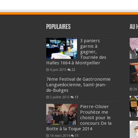
Populaires
Au 
3 paniers
garnis à
gagner,
Tournée des
Halles 1664 à Montpellier
4 juin 2015
22
7ème Festival de Gastronomie
Languedocienne, Saint-Jean-
26 
de-Buèges
2 juillet 2012
13
Pierre-Olivier
Prouhèze me
choisit pour le
concours De la
Botte à la Toque 2014
16 mars 2014
11