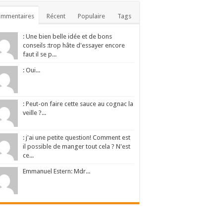
ommentaires
Récent
Populaire
Tags
: Une bien belle idée et de bons
conseils :trop hâte d'essayer encore
faut il se p...
: Oui...
: Peut-on faire cette sauce au cognac la
veille ?...
: j'ai une petite question! Comment est
il possible de manger tout cela ? N'est
ce...
Emmanuel Estern: Mdr...