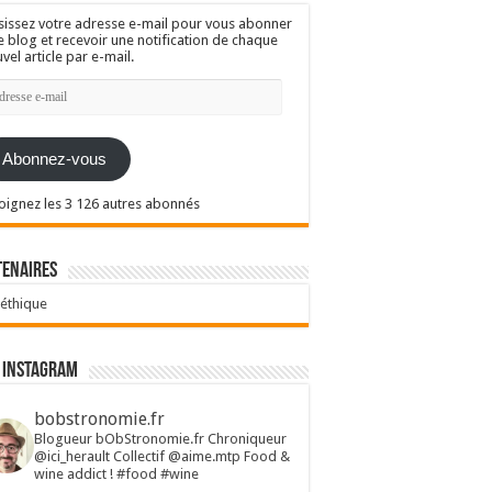
sissez votre adresse e-mail pour vous abonner
e blog et recevoir une notification de chaque
vel article par e-mail.
resse
l
Abonnez-vous
oignez les 3 126 autres abonnés
tenaires
 éthique
 Instagram
bobstronomie.fr
Blogueur bObStronomie.fr
Chroniqueur
@ici_herault
Collectif @aime.mtp
Food &
wine addict !
#food #wine