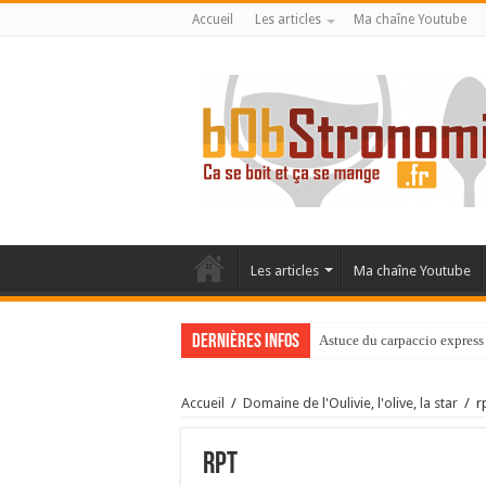
Accueil
Les articles
Ma chaîne Youtube
Les articles
Ma chaîne Youtube
Dernières infos
Astuce du carpaccio express 
Accueil
/
Domaine de l'Oulivie, l'olive, la star
/
r
rpt