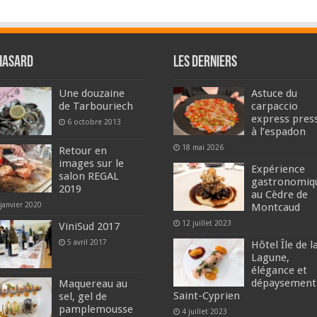
hasard
Les derniers
Une douzaine
Astuce du
de Tarbouriech
carpaccio
express pres
6 octobre 2013
à l’espadon
18 mai 2026
Retour en
images sur le
Expérience
salon REGAL
gastronomiq
2019
au Cèdre de
janvier 2020
Montcaud
12 juillet 2023
ViniSud 2017
5 avril 2017
Hôtel Île de l
Lagune,
élégance et
dépaysement
Maquereau au
Saint-Cyprien
sel, gel de
pamplemousse
4 juillet 2023