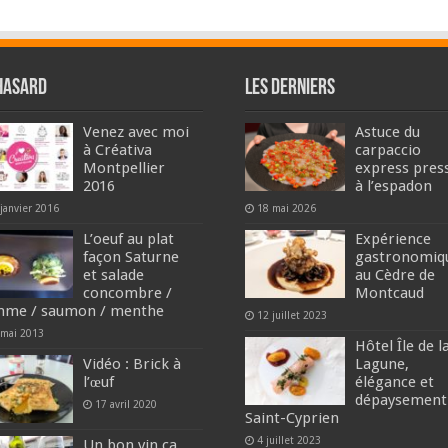
hasard
Les derniers
Venez avec moi
Astuce du
à Créativa
carpaccio
Montpellier
express pres
2016
à l’espadon
janvier 2016
18 mai 2026
L’oeuf au plat
Expérience
façon Saturne
gastronomiq
et salade
au Cèdre de
concombre /
Montcaud
me / saumon / menthe
12 juillet 2023
 mai 2013
Hôtel Île de l
Vidéo : Brick à
Lagune,
l’œuf
élégance et
dépaysement
17 avril 2020
Saint-Cyprien
4 juillet 2023
Un bon vin ça