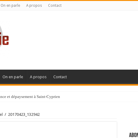
On en parle
A propos
Contact
On en parle
A propos
Contact
gance et dépaysement à Saint-Cyprien
ignanaise
el
/
20170423_132942
Abon