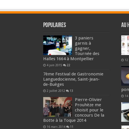
Populaires
Au 
3 paniers
garnis à
gagner,
Tournée des
Halles 1664 à Montpellier
12 
4 juin 2015
22
7ème Festival de Gastronomie
Languedocienne, Saint-Jean-
de-Buèges
pom
2 juillet 2012
13
14
Pierre-Olivier
Prouhèze me
choisit pour le
concours De la
Botte à la Toque 2014
16 mars 2014
11