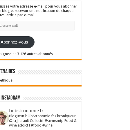
sissez votre adresse e-mail pour vous abonner
e blog et recevoir une notification de chaque
vel article par e-mail.
resse
l
Abonnez-vous
oignez les 3 126 autres abonnés
tenaires
 éthique
 Instagram
bobstronomie.fr
Blogueur bObStronomie.fr
Chroniqueur
@ici_herault
Collectif @aime.mtp
Food &
wine addict !
#food #wine