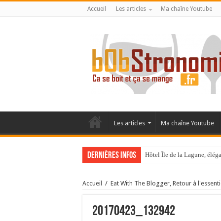
Accueil
Les articles
Ma chaîne Youtube
Les articles
Ma chaîne Youtube
Dernières infos
Hôtel Île de la Lagune, élé
La Villa Duflot, pépite perp
Accueil
/
Eat With The Blogger, Retour à l'essenti
20170423_132942