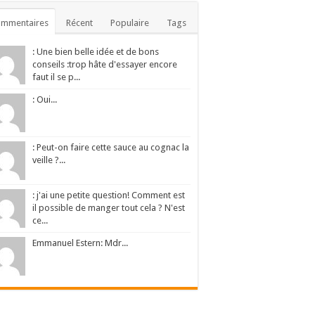
ommentaires
Récent
Populaire
Tags
: Une bien belle idée et de bons
conseils :trop hâte d'essayer encore
faut il se p...
: Oui...
: Peut-on faire cette sauce au cognac la
veille ?...
: j'ai une petite question! Comment est
il possible de manger tout cela ? N'est
ce...
Emmanuel Estern: Mdr...