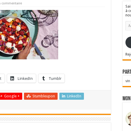
un commentaire
Sai
à c
nou
Ad
e-
mai
Rej
Par
t
LinkedIn
Tumblr
vin
Google +
Stumbleupon
LinkedIn
Mon