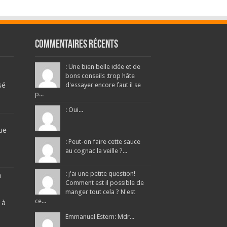
Commentaires récents
: Une bien belle idée et de
bons conseils :trop hâte
sé
d'essayer encore faut il se
p...
: Oui...
ue
: Peut-on faire cette sauce
au cognac la veille ?...
: j'ai une petite question!
a
Comment est il possible de
manger tout cela ? N'est
ce...
 à
Emmanuel Estern: Mdr...