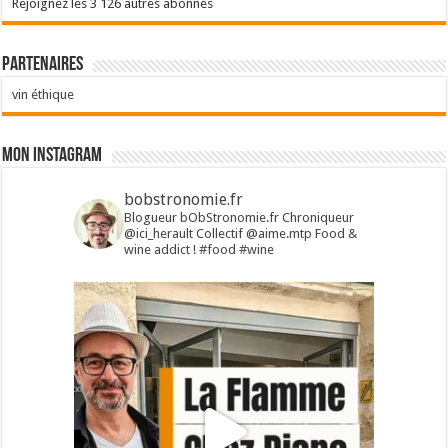
Rejoignez les 3 126 autres abonnés
Partenaires
vin éthique
Mon Instagram
bobstronomie.fr
Blogueur bObStronomie.fr
Chroniqueur
@ici_herault
Collectif @aime.mtp
Food &
wine addict !
#food #wine