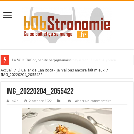
La Villa Duflot, pépite perpignanaise
Accueil
/
El Celler de Can Roca - Je n'ai pas encore fait mieux
/
IMG_20220204_2055422
IMG_20220204_2055422
bOb
2 octobre 2022
Laisser un commentaire