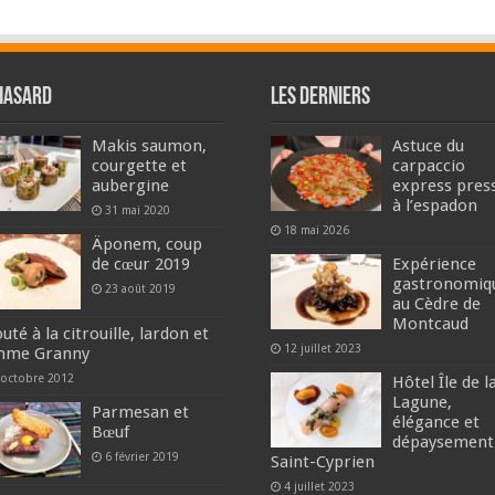
hasard
Les derniers
Makis saumon,
Astuce du
courgette et
carpaccio
aubergine
express pres
à l’espadon
31 mai 2020
18 mai 2026
Äponem, coup
de cœur 2019
Expérience
gastronomiq
23 août 2019
au Cèdre de
Montcaud
uté à la citrouille, lardon et
12 juillet 2023
mme Granny
 octobre 2012
Hôtel Île de l
Lagune,
Parmesan et
élégance et
Bœuf
dépaysement
6 février 2019
Saint-Cyprien
4 juillet 2023