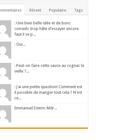
ommentaires
Récent
Populaire
Tags
: Une bien belle idée et de bons
conseils :trop hâte d'essayer encore
faut il se p...
: Oui...
: Peut-on faire cette sauce au cognac la
veille ?...
: j'ai une petite question! Comment est
il possible de manger tout cela ? N'est
ce...
Emmanuel Estern: Mdr...