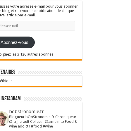
sissez votre adresse e-mail pour vous abonner
e blog et recevoir une notification de chaque
vel article par e-mail.
resse
l
Abonnez-vous
oignez les 3 126 autres abonnés
tenaires
 éthique
 Instagram
bobstronomie.fr
Blogueur bObStronomie.fr
Chroniqueur
@ici_herault
Collectif @aime.mtp
Food &
wine addict !
#food #wine