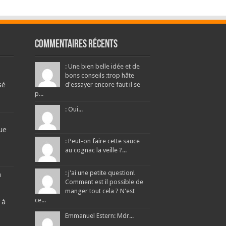
Commentaires récents
: Une bien belle idée et de
bons conseils :trop hâte
sé
d'essayer encore faut il se
p...
: Oui...
ue
: Peut-on faire cette sauce
au cognac la veille ?...
: j'ai une petite question!
a
Comment est il possible de
manger tout cela ? N'est
ce...
 à
Emmanuel Estern: Mdr...