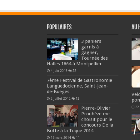
Populaires
Au 
3 paniers
garnis à
gagner,
Tournée des
Halles 1664 à Montpellier
4 juin 2015
22
7ème Festival de Gastronomie
Languedocienne, Saint-Jean-
de-Buèges
Velo
2 juillet 2012
13
po
22
Pierre-Olivier
Prouhèze me
choisit pour le
concours De la
Botte à la Toque 2014
16 mars 2014
11