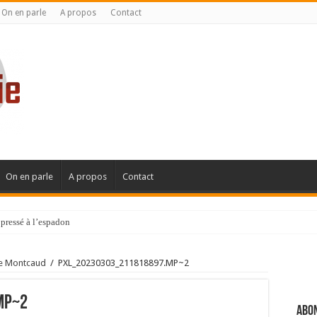
On en parle
A propos
Contact
On en parle
A propos
Contact
pressé à l’espadon
de Montcaud
/
PXL_20230303_211818897.MP~2
MP~2
Abon