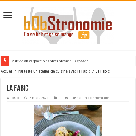
Astuce du carpaccio express pressé à l’espadon
Accueil
/
J'ai testé un atelier de cuisine avec la Fabic
/
La Fabic
La Fabic
bOb
5 mars 2021
Laisser un commentaire