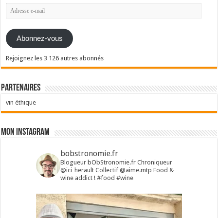
Adresse
e-
mail
Abonnez-vous
Rejoignez les 3 126 autres abonnés
Partenaires
vin éthique
Mon Instagram
bobstronomie.fr
Blogueur bObStronomie.fr
Chroniqueur
@ici_herault
Collectif @aime.mtp
Food &
wine addict !
#food #wine