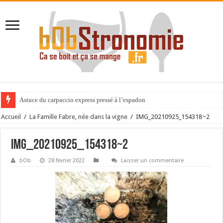
Astuce du carpaccio express pressé à l’espadon
Accueil
/
La Famille Fabre, née dans la vigne
/
IMG_20210925_154318~2
IMG_20210925_154318~2
bOb
28 février 2022
Laisser un commentaire