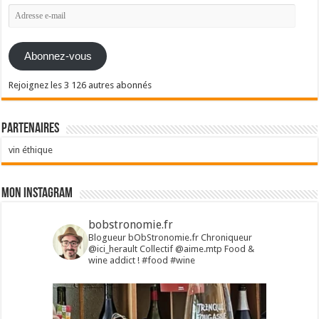
Adresse
e-
mail
Abonnez-vous
Rejoignez les 3 126 autres abonnés
Partenaires
vin éthique
Mon Instagram
bobstronomie.fr
Blogueur bObStronomie.fr
Chroniqueur
@ici_herault
Collectif @aime.mtp
Food &
wine addict !
#food #wine