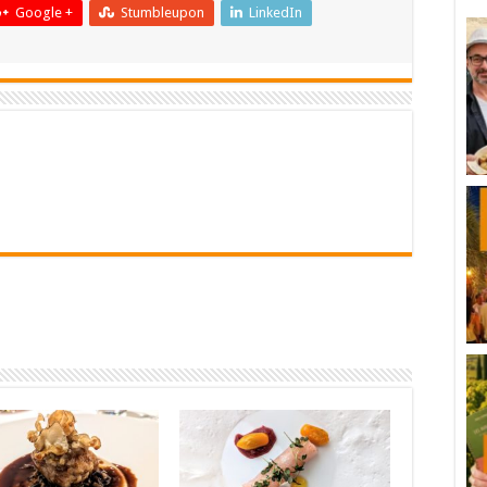
Google +
Stumbleupon
LinkedIn