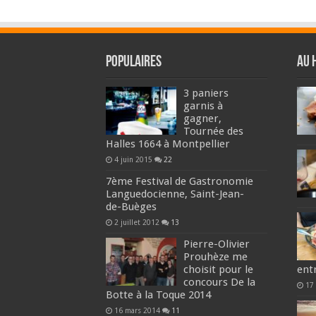
Populaires
Au 
3 paniers
garnis à
gagner,
Tournée des
Halles 1664 à Montpellier
4 juin 2015
22
7ème Festival de Gastronomie
Languedocienne, Saint-Jean-
de-Buèges
2 juillet 2012
13
Pierre-Olivier
Prouhèze me
choisit pour le
ent
concours De la
17
Botte à la Toque 2014
16 mars 2014
11