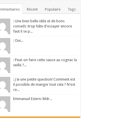
ommentaires
Récent
Populaire
Tags
: Une bien belle idée et de bons
conseils :trop hâte d'essayer encore
faut il se p...
: Oui...
: Peut-on faire cette sauce au cognac la
veille ?...
: j'ai une petite question! Comment est
il possible de manger tout cela ? N'est
ce...
Emmanuel Estern: Mdr...