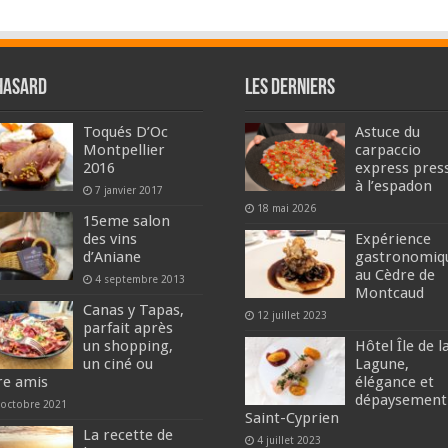
hasard
Les derniers
Toqués D’Oc
Astuce du
Montpellier
carpaccio
2016
express pres
à l’espadon
7 janvier 2017
18 mai 2026
15eme salon
des vins
Expérience
d’Aniane
gastronomiq
au Cèdre de
4 septembre 2013
Montcaud
Canas y Tapas,
12 juillet 2023
parfait après
un shopping,
Hôtel Île de l
un ciné ou
Lagune,
re amis
élégance et
dépaysement
 octobre 2021
Saint-Cyprien
La recette de
4 juillet 2023