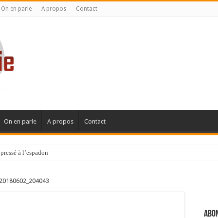
On en parle
A propos
Contact
On en parle
A propos
Contact
pressé à l’espadon
20180602_204043
Abon