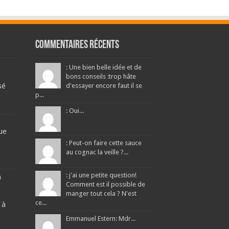
Commentaires récents
: Une bien belle idée et de
bons conseils :trop hâte
sé
d'essayer encore faut il se
p...
: Oui...
ue
: Peut-on faire cette sauce
au cognac la veille ?...
: j'ai une petite question!
a
Comment est il possible de
manger tout cela ? N'est
ce...
 à
Emmanuel Estern: Mdr...