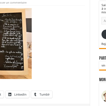
isser un commentaire
Sai
à c
nou
Ad
e-
mai
Rej
Par
vin
Mon
t
LinkedIn
Tumblr