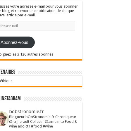
sissez votre adresse e-mail pour vous abonner
e blog et recevoir une notification de chaque
vel article par e-mail.
resse
l
Abonnez-vous
oignez les 3 126 autres abonnés
tenaires
 éthique
 Instagram
bobstronomie.fr
Blogueur bObStronomie.fr
Chroniqueur
@ici_herault
Collectif @aime.mtp
Food &
wine addict !
#food #wine