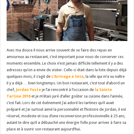
Avec ma douce il nous arrive souvent de se faire des repas en
amoureux au restaurant, c’est important pour nous de conserver ces
moments ensemble. Le choix n’est jamais difficile tellement il y a des
adresses qu’on a envie de visiter. Celle-ci était dans la liste depuis déjà
quelques mois, il s’agit de
L’Arrivage à Sète
, la ville qui m’a vu naître
il y a déjà … bien longtemps. Un bon restaurant, c’est tout d’abord un
chef,
Jordan Yuste
je l’ai rencontré à l’occasion de
la Sainte
Tartine 2018
et je m’étais juré d’aller goûter sa cuisine dans l’année,
c’est fait. Lors de cet événement j’ai adoré les tartines qu’il avait
préparé et j’ai surtout aimé la personnalité et l’histoire de Jordan, il est
réservé, modeste et issu d’une reconversion professionnelle à 25 ans,
autant te dire qu’il a débauché une énergie folle pour arriver à faire sa
place et à ouvrir son restaurant aujourd’hui.