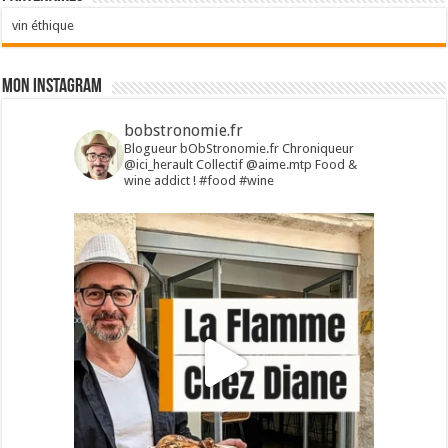
vin éthique
Mon Instagram
bobstronomie.fr
Blogueur bObStronomie.fr
Chroniqueur
@ici_herault
Collectif @aime.mtp
Food &
wine addict !
#food #wine