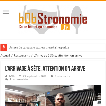
Astuce du carpaccio express pressé à l’espadon
Expérience gastronomique au Cèdre de Montcaud
Accueil
/
Restaurants
/
L’Arrivage à Sète, attention on arrive
L’Arrivage à Sète, attention on arrive
bOb
23 septembre 2018
Restaurants
1 commentaire