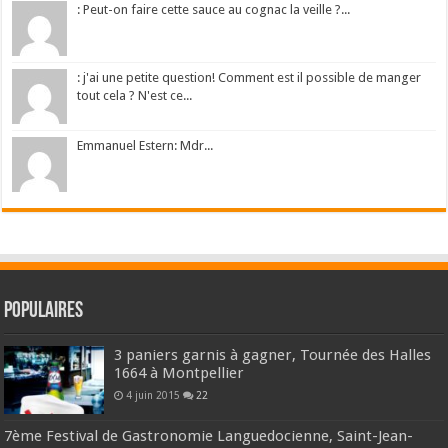
: Peut-on faire cette sauce au cognac la veille ?...
: j'ai une petite question! Comment est il possible de manger
tout cela ? N'est ce...
Emmanuel Estern: Mdr...
Populaires
3 paniers garnis à gagner, Tournée des Halles
1664 à Montpellier
4 juin 2015
22
7ème Festival de Gastronomie Languedocienne, Saint-Jean-