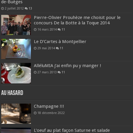
de-Buèges
2 juillet 2012
13
Pierre-Olivier Prouhèze me choisit pour le
concours De la Botte à la Toque 2014
16 mars 2014
11
Le D’Cartes à Montpellier
29 mai 2014
11
AlléluMIA j’ai enfin pu y manger !
27 mars 2013
11
Au hasard
Champagne !!!
18 décembre 2022
L’oeuf au plat façon Saturne et salade