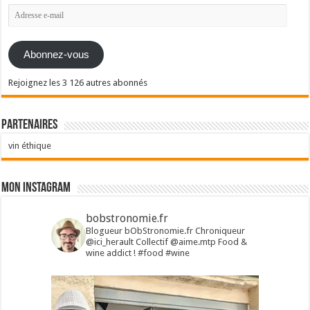
Adresse
e-
mail
Abonnez-vous
Rejoignez les 3 126 autres abonnés
Partenaires
vin éthique
Mon Instagram
bobstronomie.fr
Blogueur bObStronomie.fr
Chroniqueur
@ici_herault
Collectif @aime.mtp
Food &
wine addict !
#food #wine