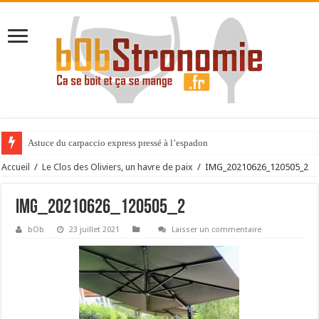
Astuce du carpaccio express pressé à l’espadon
Accueil
/
Le Clos des Oliviers, un havre de paix
/
IMG_20210626_120505_2
IMG_20210626_120505_2
bOb
23 juillet 2021
Laisser un commentaire