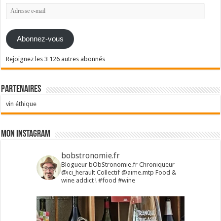
Adresse
e-
mail
Abonnez-vous
Rejoignez les 3 126 autres abonnés
Partenaires
vin éthique
Mon Instagram
bobstronomie.fr
Blogueur bObStronomie.fr
Chroniqueur
@ici_herault
Collectif @aime.mtp
Food &
wine addict !
#food #wine