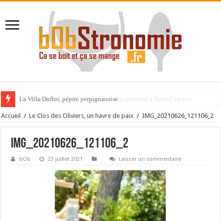
La Villa Duflot, pépite perpignanaise
Accueil
/
Le Clos des Oliviers, un havre de paix
/
IMG_20210626_121106_2
IMG_20210626_121106_2
bOb
23 juillet 2021
Laisser un commentaire