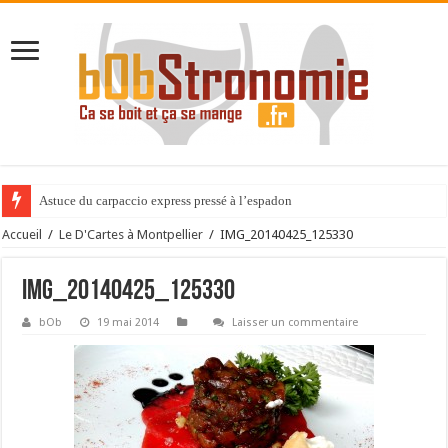
Astuce du carpaccio express pressé à l’espadon
Accueil
/
Le D'Cartes à Montpellier
/
IMG_20140425_125330
IMG_20140425_125330
bOb
19 mai 2014
Laisser un commentaire