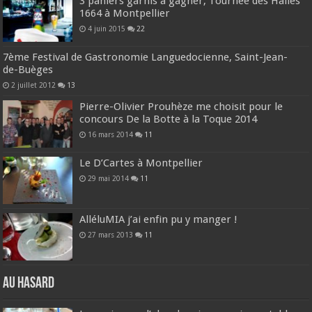
3 paniers garnis à gagner, Tournée des Halles
1664 à Montpellier
4 juin 2015
22
7ème Festival de Gastronomie Languedocienne, Saint-Jean-
de-Buèges
2 juillet 2012
13
Pierre-Olivier Prouhèze me choisit pour le
concours De la Botte à la Toque 2014
16 mars 2014
11
Le D’Cartes à Montpellier
29 mai 2014
11
AlléluMIA j’ai enfin pu y manger !
27 mars 2013
11
Au hasard