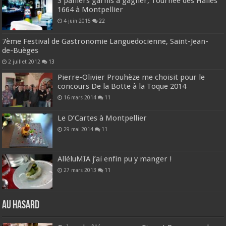
3 paniers garnis à gagner, Tournée des Halles
1664 à Montpellier
4 juin 2015
22
7ème Festival de Gastronomie Languedocienne, Saint-Jean-
de-Buèges
2 juillet 2012
13
Pierre-Olivier Prouhèze me choisit pour le
concours De la Botte à la Toque 2014
16 mars 2014
11
Le D’Cartes à Montpellier
29 mai 2014
11
AlléluMIA j’ai enfin pu y manger !
27 mars 2013
11
Au hasard