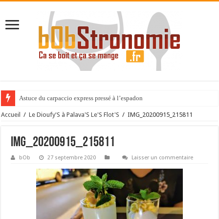
Astuce du carpaccio express pressé à l’espadon
Accueil
/
Le Dioufy'S à Palava'S Le'S Flot'S
/
IMG_20200915_215811
IMG_20200915_215811
bOb
27 septembre 2020
Laisser un commentaire