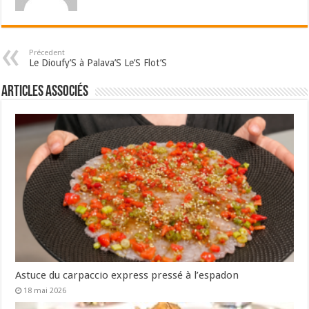
Précedent
Le Dioufy’S à Palava’S Le’S Flot’S
Articles associés
Astuce du carpaccio express pressé à l’espadon
18 mai 2026