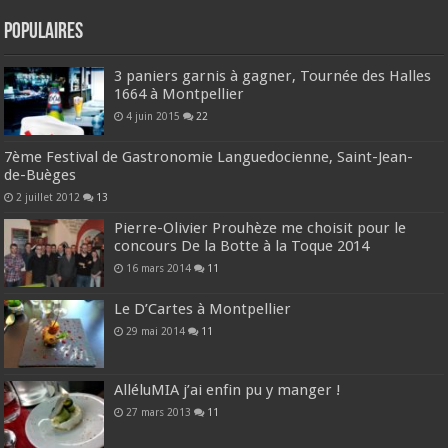
Populaires
3 paniers garnis à gagner, Tournée des Halles
1664 à Montpellier
4 juin 2015
22
7ème Festival de Gastronomie Languedocienne, Saint-Jean-
de-Buèges
2 juillet 2012
13
Pierre-Olivier Prouhèze me choisit pour le
concours De la Botte à la Toque 2014
16 mars 2014
11
Le D’Cartes à Montpellier
29 mai 2014
11
AlléluMIA j’ai enfin pu y manger !
27 mars 2013
11