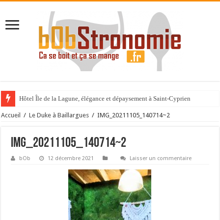
Hôtel Île de la Lagune, élégance et dépaysement à Saint-Cyprien
La Villa Duflot, pépite perpignanaise
Accueil
/
Le Duke à Baillargues
/
IMG_20211105_140714~2
IMG_20211105_140714~2
bOb
12 décembre 2021
Laisser un commentaire