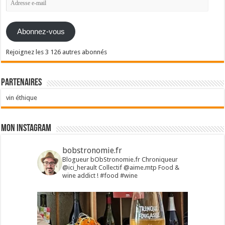
e-
mail
Abonnez-vous
Rejoignez les 3 126 autres abonnés
Partenaires
vin éthique
Mon Instagram
bobstronomie.fr
Blogueur bObStronomie.fr
Chroniqueur
@ici_herault
Collectif @aime.mtp
Food &
wine addict !
#food #wine