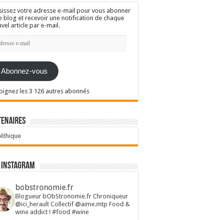
sissez votre adresse e-mail pour vous abonner
e blog et recevoir une notification de chaque
vel article par e-mail.
resse
l
Abonnez-vous
oignez les 3 126 autres abonnés
tenaires
 éthique
 Instagram
bobstronomie.fr
Blogueur bObStronomie.fr
Chroniqueur
@ici_herault
Collectif @aime.mtp
Food &
wine addict !
#food #wine