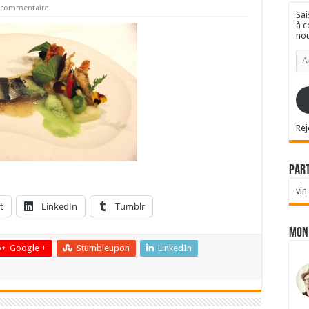
n commentaire
Sai
à c
nou
Ad
e-
mai
Rej
Par
vin
t
LinkedIn
Tumblr
Mon
Google +
Stumbleupon
LinkedIn