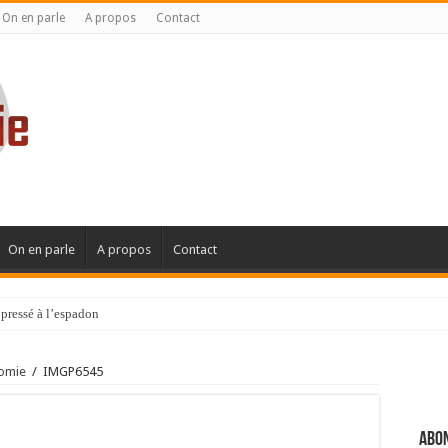
On en parle
A propos
Contact
On en parle
A propos
Contact
pressé à l’espadon
nomie
/
IMGP6545
Abon