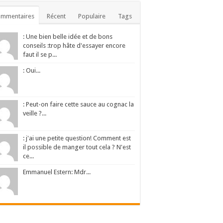
ommentaires
Récent
Populaire
Tags
: Une bien belle idée et de bons
conseils :trop hâte d'essayer encore
faut il se p...
: Oui...
: Peut-on faire cette sauce au cognac la
veille ?...
: j'ai une petite question! Comment est
il possible de manger tout cela ? N'est
ce...
Emmanuel Estern: Mdr...