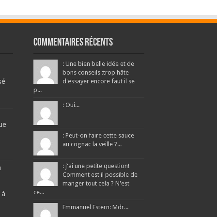
Commentaires récents
: Une bien belle idée et de
bons conseils :trop hâte
sé
d'essayer encore faut il se
p...
: Oui...
ue
: Peut-on faire cette sauce
au cognac la veille ?...
: j'ai une petite question!
a
Comment est il possible de
manger tout cela ? N'est
ce...
 à
Emmanuel Estern: Mdr...