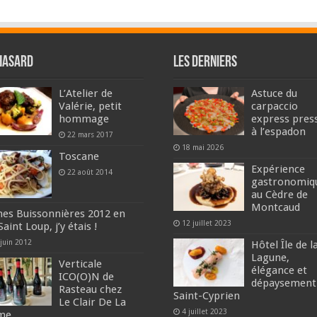
hasard
Les derniers
L’Atelier de
Astuce du
Valérie, petit
carpaccio
hommage
express pres
à l’espadon
22 mars 2017
18 mai 2026
Toscane
Expérience
22 août 2014
gastronomiq
au Cèdre de
Montcaud
nes Buissonnières 2012 en
12 juillet 2023
Saint Loup, j’y étais !
 juin 2012
Hôtel Île de l
Lagune,
Verticale
élégance et
ICO(O)N de
dépaysement
Rasteau chez
Saint-Cyprien
Le Clair De La
4 juillet 2023
me