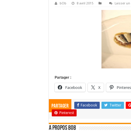
bOb
8 avril 2015
Laisser u
Partager :
Facebook
X
Pinteres
Facebook
Twitter
Partager
Pinterest
A propos bOb