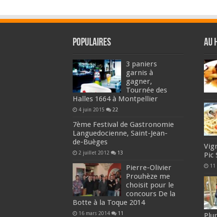
Populaires
Au 
3 paniers
garnis à
gagner,
Tournée des
Halles 1664 à Montpellier
4 juin 2015
22
7ème Festival de Gastronomie
Languedocienne, Saint-Jean-
de-Buèges
Vig
2 juillet 2012
13
Pic 
11
Pierre-Olivier
Prouhèze me
choisit pour le
concours De la
Botte à la Toque 2014
16 mars 2014
11
Plu