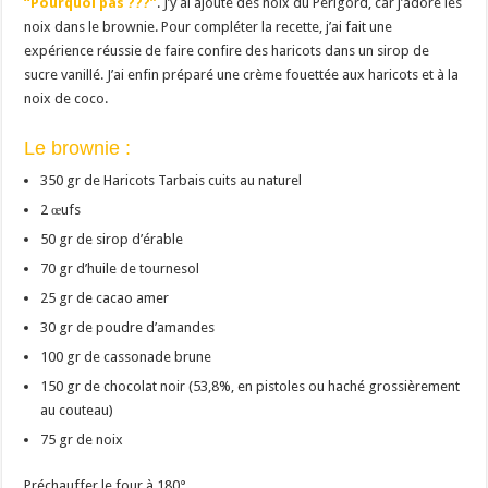
“Pourquoi pas ???”
. J’y ai ajouté des noix du Périgord, car j’adore les
noix dans le brownie. Pour compléter la recette, j’ai fait une
expérience réussie de faire confire des haricots dans un sirop de
sucre vanillé. J’ai enfin préparé une crème fouettée aux haricots et à la
noix de coco.
Le brownie :
350 gr de Haricots Tarbais cuits au naturel
2 œufs
50 gr de sirop d’érable
70 gr d’huile de tournesol
25 gr de cacao amer
30 gr de poudre d’amandes
100 gr de cassonade brune
150 gr de chocolat noir (53,8%, en pistoles ou haché grossièrement
au couteau)
75 gr de noix
Préchauffer le four à 180°.