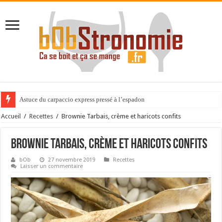
Astuce du carpaccio express pressé à l’espadon
Expérience gastronomique au Cèdre de Montcaud
Accueil
/
Recettes
/
Brownie Tarbais, crème et haricots confits
Brownie Tarbais, crème et haricots confits
bOb
27 novembre 2019
Recettes
Laisser un commentaire