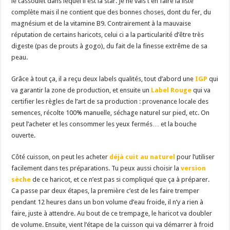
le cassoulet dans lequel il est la star. Je ne vais t’en faire la liste
complète mais il ne contient que des bonnes choses, dont du fer, du
magnésium et de la vitamine B9. Contrairement à la mauvaise
réputation de certains haricots, celui ci a la particularité d’être très
digeste (pas de prouts à gogo), du fait de la finesse extrême de sa
peau.
Grâce à tout ça, il a reçu deux labels qualités, tout d’abord une
IGP
qui
va garantir la zone de production, et ensuite un
Label Rouge
qui va
certifier les règles de l’art de sa production : provenance locale des
semences, récolte 100% manuelle, séchage naturel sur pied, etc. On
peut l’acheter et les consommer les yeux fermés… et la bouche
ouverte.
Côté cuisson, on peut les acheter
déjà cuit au naturel
pour l’utiliser
facilement dans tes préparations. Tu peux aussi choisir la
version
sèche
de ce haricot, et ce n’est pas si compliqué que ça à préparer.
Ca passe par deux étapes, la première c’est de les faire tremper
pendant 12 heures dans un bon volume d’eau froide, il n’y a rien à
faire, juste à attendre. Au bout de ce trempage, le haricot va doubler
de volume. Ensuite, vient l’étape de la cuisson qui va démarrer à froid