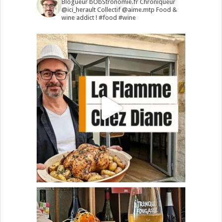
Blogueur bObStronomie.fr
Chroniqueur
@ici_herault
Collectif @aime.mtp
Food &
wine addict !
#food #wine