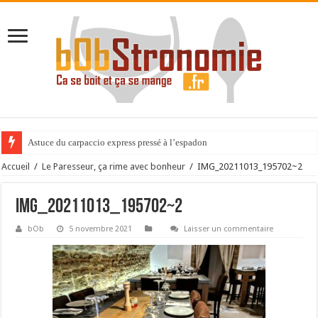
Astuce du carpaccio express pressé à l’espadon
Accueil
/
Le Paresseur, ça rime avec bonheur
/
IMG_20211013_195702~2
IMG_20211013_195702~2
bOb
5 novembre 2021
Laisser un commentaire