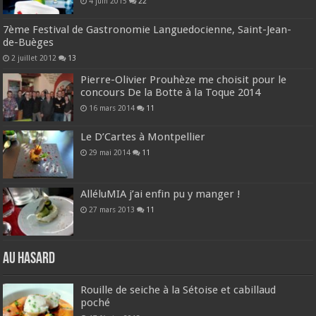
4 juin 2015
22
7ème Festival de Gastronomie Languedocienne, Saint-Jean-
de-Buèges
2 juillet 2012
13
Pierre-Olivier Prouhèze me choisit pour le
concours De la Botte à la Toque 2014
16 mars 2014
11
Le D’Cartes à Montpellier
29 mai 2014
11
AlléluMIA j’ai enfin pu y manger !
27 mars 2013
11
Au hasard
Rouille de seiche à la Sétoise et cabillaud
poché