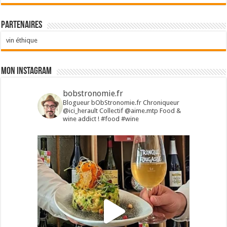
Partenaires
vin éthique
Mon Instagram
bobstronomie.fr
Blogueur bObStronomie.fr
Chroniqueur
@ici_herault
Collectif @aime.mtp
Food &
wine addict !
#food #wine