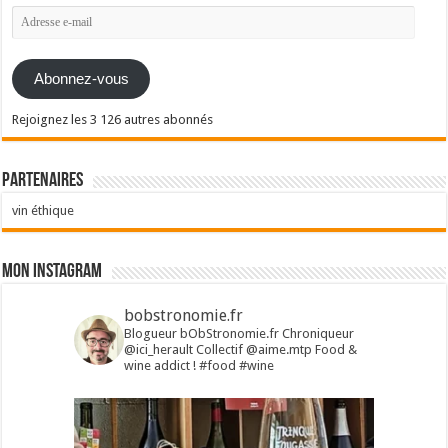
Adresse
e-
mail
Abonnez-vous
Rejoignez les 3 126 autres abonnés
Partenaires
vin éthique
Mon Instagram
bobstronomie.fr
Blogueur bObStronomie.fr
Chroniqueur
@ici_herault
Collectif @aime.mtp
Food &
wine addict !
#food #wine