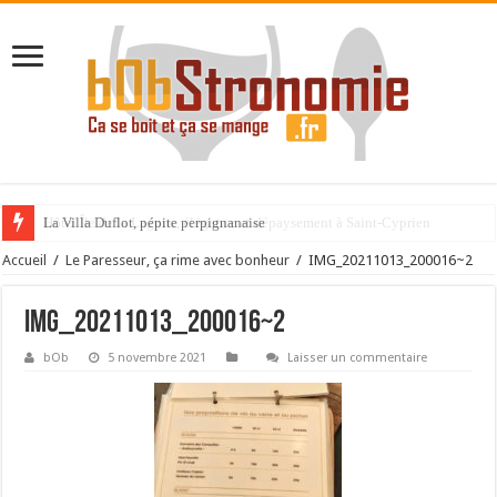
La Villa Duflot, pépite perpignanaise
Accueil
/
Le Paresseur, ça rime avec bonheur
/
IMG_20211013_200016~2
IMG_20211013_200016~2
bOb
5 novembre 2021
Laisser un commentaire