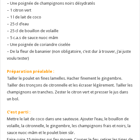
– Une poignée de champignons noirs désydratés
– 1 citron vert
– 1 l de lait de coco
– 25 cl d’eau
– 25 cl de bouillon de volaille
– 5 c.a.s de sauce nuoc-mâm
– Une poignée de coriandre ciselée
– De la fleur de bananier (non obligatoire, c’est dur à trouver, j’ai juste
voulu tester)
Préparation préalable :
Tailler le poulet en fines lamelles. Hacher finement le gingembre.
Tailler des tronçons de citronnelle et les écraser légèrement. Tailler les
champignons en tranches. Zester le citron vert et presser le jus dans
un bol.
C’est parti :
Mettre le lait de coco dans une sauteuse. Ajouter l’eau, le bouillon de
volaille, la citronnelle, le gingembre, les champignons frais et noirs, la
sauce nuoc-mâm et le poulet bien sûr.
Faire cuire 15 minutes sur feu moyen. Couper le feu, retirer les tiges de