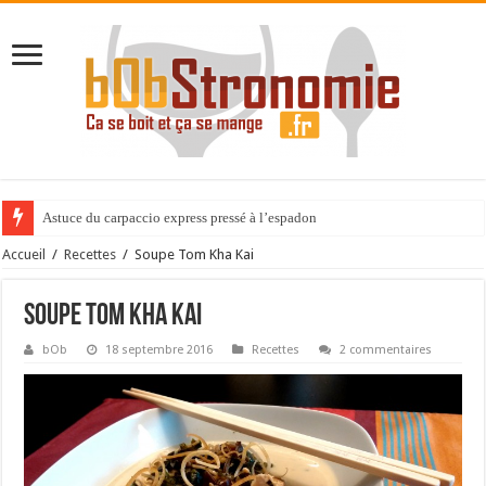
Astuce du carpaccio express pressé à l’espadon
Accueil
/
Recettes
/
Soupe Tom Kha Kai
Soupe Tom Kha Kai
bOb
18 septembre 2016
Recettes
2 commentaires