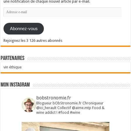
une notification de chaque nouvel article par e-mail.
Adresse
e-
mail
Abonnez-vous
Rejoignez les 3 126 autres abonnés
Partenaires
vin éthique
Mon Instagram
bobstronomie.fr
Blogueur bObStronomie.fr
Chroniqueur
@ici_herault
Collectif @aime.mtp
Food &
wine addict !
#food #wine