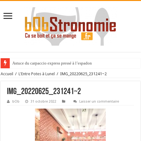
Astuce du carpaccio express pressé à l’espadon
Accueil
/
L'Entre Potes à Lunel
/
IMG_20220625_231241~2
IMG_20220625_231241~2
bOb
31 octobre 2022
Laisser un commentaire