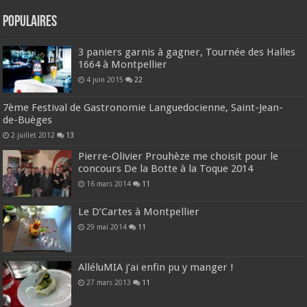
Populaires
3 paniers garnis à gagner, Tournée des Halles
1664 à Montpellier
4 juin 2015
22
7ème Festival de Gastronomie Languedocienne, Saint-Jean-
de-Buèges
2 juillet 2012
13
Pierre-Olivier Prouhèze me choisit pour le
concours De la Botte à la Toque 2014
16 mars 2014
11
Le D’Cartes à Montpellier
29 mai 2014
11
AlléluMIA j’ai enfin pu y manger !
27 mars 2013
11