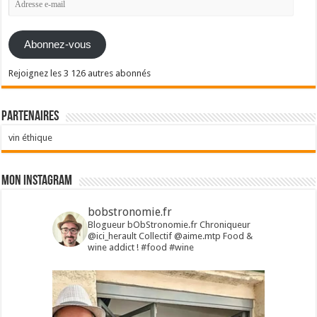
e-
mail
Abonnez-vous
Rejoignez les 3 126 autres abonnés
Partenaires
vin éthique
Mon Instagram
bobstronomie.fr
Blogueur bObStronomie.fr
Chroniqueur
@ici_herault
Collectif @aime.mtp
Food &
wine addict !
#food #wine