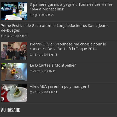
3 paniers garnis à gagner, Tournée des Halles
1664 à Montpellier
4 juin 2015
22
7ème Festival de Gastronomie Languedocienne, Saint-Jean-
de-Buèges
2 juillet 2012
13
Pierre-Olivier Prouhèze me choisit pour le
concours De la Botte à la Toque 2014
16 mars 2014
11
Le D’Cartes à Montpellier
29 mai 2014
11
AlléluMIA j’ai enfin pu y manger !
27 mars 2013
11
Au hasard