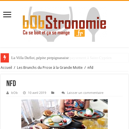
La Villa Duflot, pépite perpignanaise
Accueil
/
Les Brunchs du Prose à la Grande Motte
/
nfd
nfd
bOb
10 avril 2019
Laisser un commentaire