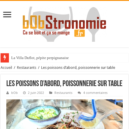
La Villa Duflot, pépite perpignanaise
Champagne !!!
Accueil
/
Restaurants
/
Les poissons d’abord, poissonnerie sur table
Les poissons d’abord, poissonnerie sur table
bOb
2 juin 2022
Restaurants
4 commentaires