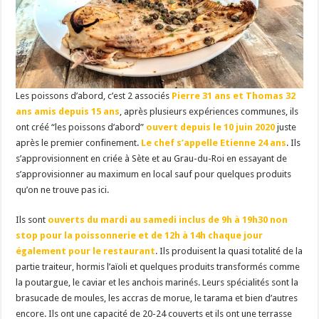
Les poissons d’abord, c’est 2 associés
Pierre 31 ans et Thomas 32
ans amis depuis 15 ans
, après plusieurs expériences communes, ils
ont créé “les poissons d’abord”
ouvert depuis le 10 juin 2020
juste
après le premier confinement.
Le chef s’appelle Etienne 24 ans
. Ils
s’approvisionnent en criée à Sète et au Grau-du-Roi en essayant de
s’approvisionner au maximum en local sauf pour quelques produits
qu’on ne trouve pas ici.
Ils sont
ouverts du mardi au samedi inclus de 9h à 19h30 non
stop pour la poissonnerie et de 12h à 14h chaque jour
également pour le restaurant
. Ils produisent la quasi totalité de la
partie traiteur, hormis l’aïoli et quelques produits transformés comme
la poutargue, le caviar et les anchois marinés. Leurs spécialités sont la
brasucade de moules, les accras de morue, le tarama et bien d’autres
encore. Ils ont une capacité de 20-24 couverts et ils ont une terrasse