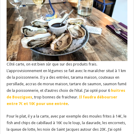
Côté carte, on est bien sûr que sur des produits frais.
L’approvisionnement en légumes se fait avec le maraîcher situé à 1 km
de la poissonnerie. Il y a des entrées, tarama maison, couteaux en
persillade, accras de morue maison, tartare de saumon, saumon fumé
de la poissonnerie, et d’autres choix de l’étal. J’ai opté pour 6
huitres
de Bouzigues
, trop bonnes de fraicheur.
Il faudra débourser
entre 7€ et 10€ pour une entrée
.
Pour le plat, il y a la carte, avec par exemple des moules frites à 14€, le
fish and chips de cabillaud à 16€ ou le loup, la daurade, les encornets,
la queue de lotte, les noix de Saint Jacques autour des 20€. J’ai opté