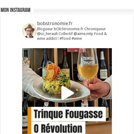
Mon Instagram
bobstronomie.fr
Blogueur bObStronomie.fr
Chroniqueur
@ici_herault
Collectif @aime.mtp
Food &
wine addict !
#food #wine